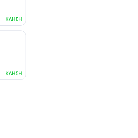
ΚΛΗΣΗ
ΚΛΗΣΗ
lalafo.az
Χάρτης
τοποθεσίας
lalafo.kg