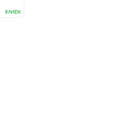
ΚΛΗΣΗ
lalafo.az
Χάρτης
τοποθεσίας
lalafo.kg