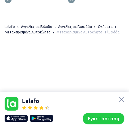
Lalafo
Αγγελίες σε Ελλαδα
Αγγελίες σε Γλυφάδα
Οχήματα
Μεταχειρισμένα Αυτοκίνητα - Γλυφάδα
Μεταχειρισμένα Αυτοκίνητα
lalafo.az
Χάρτης
τοποθεσίας
lalafo.kg
Lalafo
Sitemap in
lalafo.rs
location:
lalafo.pl
Γλυφάδα
Εγκατάσταση
Our websites
Sitemap
Αρχική σελίδα
Αγαπημένα
Пωλούμαι
Συζητήσεις
Προφίλ