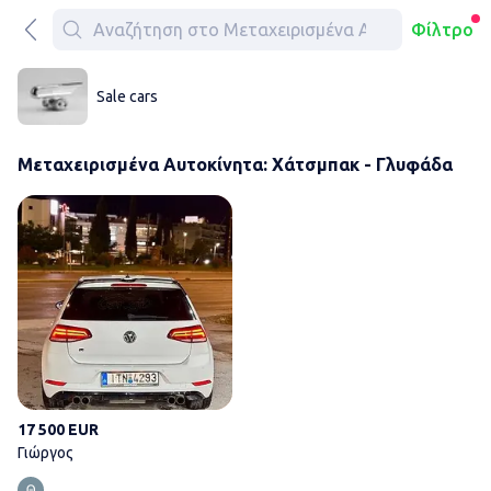
Φίλτρο
Sale cars
Μεταχειρισμένα Αυτοκίνητα: Χάτσμπακ - Γλυφάδα
Γιώργος
17 500 EUR
Γιώργος