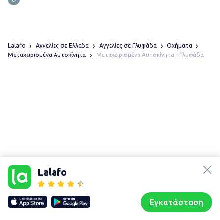
Lalafo
Αγγελίες σε Ελλαδα
Αγγελίες σε Γλυφάδα
Οχήματα
Μεταχειρισμένα Αυτοκίνητα - Γλυφάδα
Μεταχειρισμένα Αυτοκίνητα
lalafo.az
Χάρτης
τοποθεσίας
lalafo.kg
Lalafo
Sitemap in
lalafo.rs
location:
lalafo.pl
Γλυφάδα
Εγκατάσταση
Our websites
Sitemap
Αρχική σελίδα
Αγαπημένα
Пωλούμαι
Συζητήσεις
Προφίλ