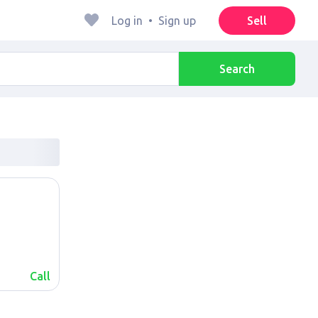
Log in
•
Sign up
Sell
Search
Call