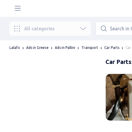
All categories
Car 
Lalafo
Ads in Greece
Ads in Pallini
Transport
Car Parts
Car Parts: