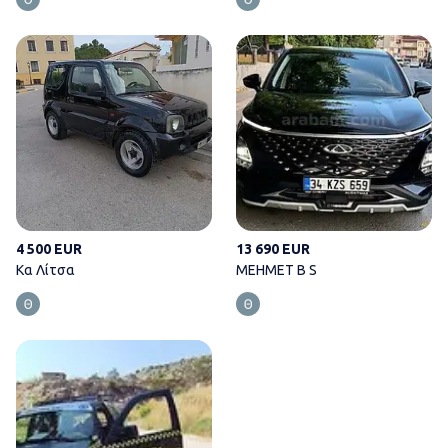
Κα Λίτσα
4 500 EUR
13 690 EUR
Κα Λίτσα
MEHMET B S
Χρήστος