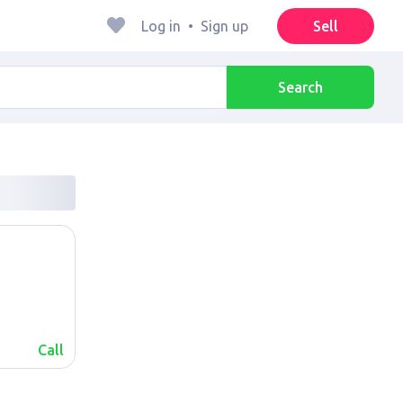
Log in
•
Sign up
Sell
Search
Call