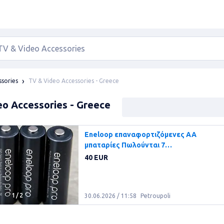
TV & Video Accessories - Greece
ssories
eo Accessories - Greece
Eneloop επαναφορτιζόμενες ΑΑ
μπαταρίες Πωλούνται 7
επαναφορτιζόμενες
40 EUR
1
/
2
30.06.2026 / 11:58
Petroupoli