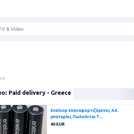
eece
o: Paid delivery - Greece
Eneloop επαναφορτιζόμενες ΑΑ
μπαταρίες Πωλούνται 7
επαναφορτιζόμενες
40 EUR