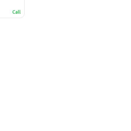
Call
lalafo.az
lalafo.kg