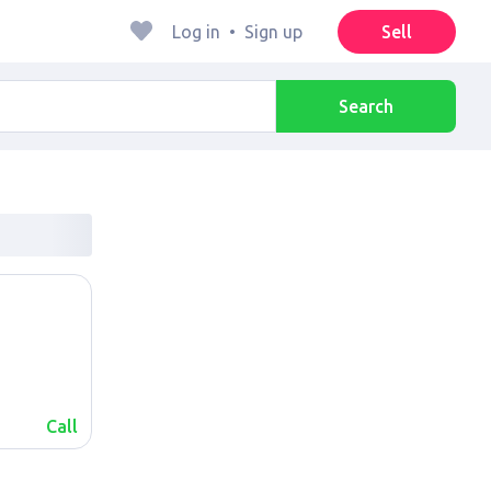
Log in
•
Sign up
Sell
Search
Call