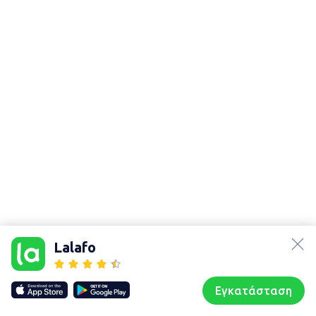
lalafo.az
Χάρτης
lalafo.kg
τοποθεσίας
Lalafo
lalafo.rs
Sitemap in
lalafo.pl
location: Έδεσσα
Εγκατάσταση
Our websites
Sitemap
Αρχική σελίδα
Αγαπημένα
Пωλούμαι
Συζητήσεις
Προφίλ