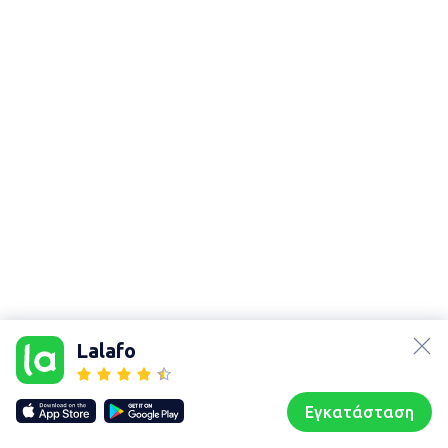
lalafo.az
Χάρτης
lalafo.kg
τοποθεσίας
Lalafo
lalafo.rs
Sitemap in
lalafo.pl
location: Χαλκίδα
Εγκατάσταση
Our websites
Sitemap
Αρχική σελίδα
Αγαπημένα
Пωλούμαι
Συζητήσεις
Προφίλ