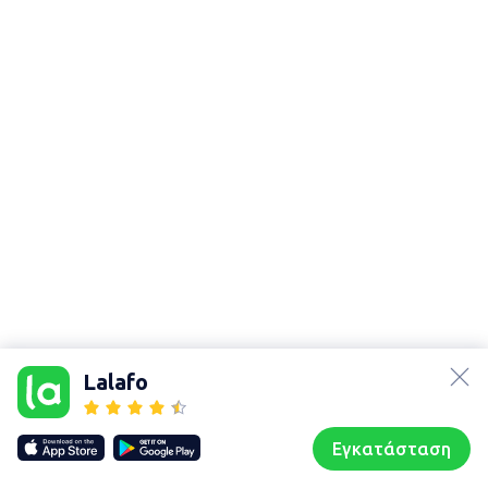
lalafo.az
Χάρτης
lalafo.kg
τοποθεσίας
Lalafo
lalafo.rs
Sitemap in
lalafo.pl
location: Αθήνα
Εγκατάσταση
Our websites
Sitemap
Αρχική σελίδα
Αγαπημένα
Пωλούμαι
Συζητήσεις
Προφίλ