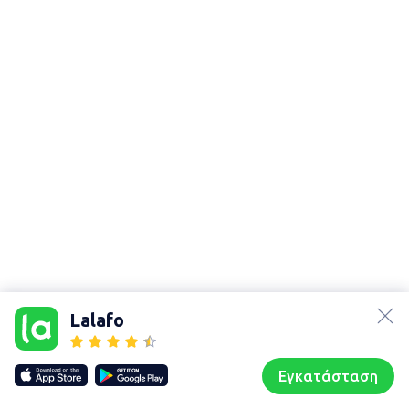
lalafo.az
Χάρτης
lalafo.kg
τοποθεσίας
Lalafo
lalafo.rs
Sitemap in
lalafo.pl
location: Αθήνα
Εγκατάσταση
Our websites
Sitemap
Αρχική σελίδα
Αγαπημένα
Пωλούμαι
Συζητήσεις
Προφίλ