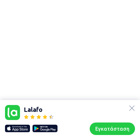
lalafo.az
Χάρτης
lalafo.kg
τοποθεσίας
Lalafo
lalafo.rs
Sitemap in
lalafo.pl
location: Αθήνα
Εγκατάσταση
Our websites
Sitemap
Αρχική σελίδα
Αγαπημένα
Пωλούμαι
Συζητήσεις
Προφίλ