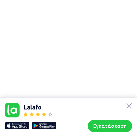
lalafo.az
Χάρτης
lalafo.kg
τοποθεσίας
Lalafo
lalafo.rs
Sitemap in
lalafo.pl
location: Αθήνα
Εγκατάσταση
Our websites
Sitemap
Αρχική σελίδα
Αγαπημένα
Пωλούμαι
Συζητήσεις
Προφίλ