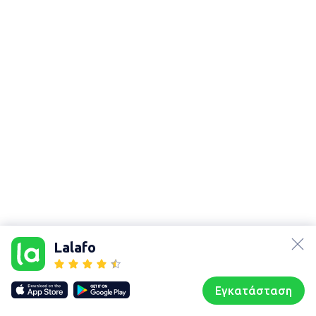
lalafo.az
Χάρτης
lalafo.kg
τοποθεσίας
Lalafo
lalafo.rs
Sitemap in
lalafo.pl
location: Αθήνα
Εγκατάσταση
Our websites
Sitemap
Αρχική σελίδα
Αγαπημένα
Пωλούμαι
Συζητήσεις
Προφίλ