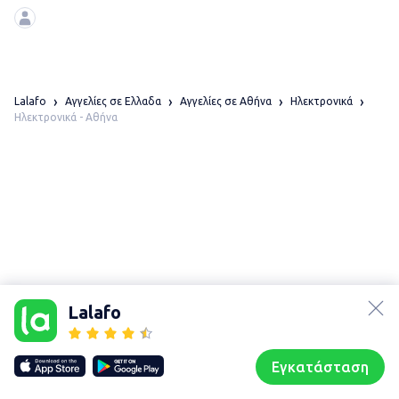
χαρακτηριστικά: Windows 11
Lalafo
Αγγελίες σε Ελλαδα
Αγγελίες σε Αθήνα
Ηλεκτρονικά
Ηλεκτρονικά - Αθήνα
lalafo.az
Χάρτης
lalafo.kg
τοποθεσίας
Lalafo
lalafo.rs
Sitemap in
lalafo.pl
location: Αθήνα
Εγκατάσταση
Our websites
Sitemap
Αρχική σελίδα
Αγαπημένα
Пωλούμαι
Συζητήσεις
Προφίλ