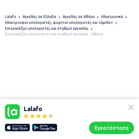
Lalafo
Αγγελίες σε Ελλαδα
Αγγελίες σε Αθήνα
Ηλεκτρονικά
Ηλεκτρονικοί υπολογιστές, φορητοί υπολογιστές και τάμπλετ
Επιτραπέζιοι υπολογιστές και σταθμοί εργασίας
Επιτραπέζιοι υπολογιστές και σταθμοί εργασίας - Αθήνα
lalafo.az
Χάρτης
lalafo.kg
τοποθεσίας
Lalafo
lalafo.rs
Sitemap in
lalafo.pl
location: Αθήνα
Εγκατάσταση
Our websites
Sitemap
Αρχική σελίδα
Αγαπημένα
Пωλούμαι
Συζητήσεις
Προφίλ