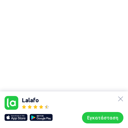
lalafo.az
Χάρτης
lalafo.kg
τοποθεσίας
Lalafo
lalafo.rs
Sitemap in
lalafo.pl
location: Αθήνα
Εγκατάσταση
Our websites
Sitemap
Αρχική σελίδα
Αγαπημένα
Пωλούμαι
Συζητήσεις
Προφίλ