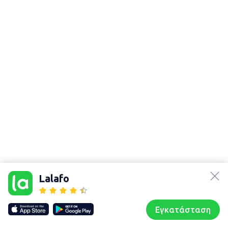
lalafo.az
Χάρτης
lalafo.kg
τοποθεσίας
Lalafo
lalafo.rs
Sitemap in
lalafo.pl
location: Άρτα
Εγκατάσταση
Our websites
Sitemap
Αρχική σελίδα
Αγαπημένα
Пωλούμαι
Συζητήσεις
Προφίλ