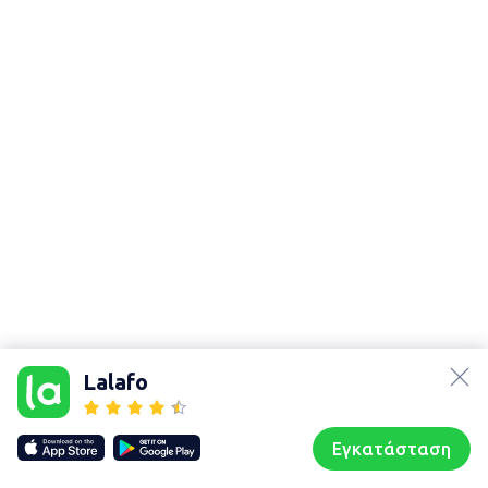
lalafo.az
Χάρτης
lalafo.kg
τοποθεσίας
Lalafo
lalafo.rs
Sitemap in
lalafo.pl
location: Άργος
Εγκατάσταση
Our websites
Sitemap
Αρχική σελίδα
Αγαπημένα
Пωλούμαι
Συζητήσεις
Προφίλ