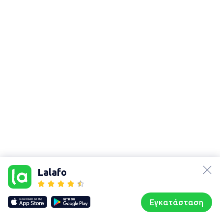
Χάρτης
lalafo.az
τοποθεσίας
lalafo.kg
Sitemap in
Lalafo
location:
lalafo.rs
Ανδραβίδα-
lalafo.pl
Κυλλήνη
Εγκατάσταση
Our websites
Sitemap
Αρχική σελίδα
Αγαπημένα
Пωλούμαι
Συζητήσεις
Προφίλ