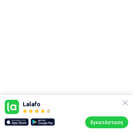
lalafo.az
Χάρτης
lalafo.kg
τοποθεσίας
Lalafo
lalafo.rs
Sitemap in
lalafo.pl
location: Ἀχαρναί
Εγκατάσταση
Our websites
Sitemap
Αρχική σελίδα
Αγαπημένα
Пωλούμαι
Συζητήσεις
Προφίλ