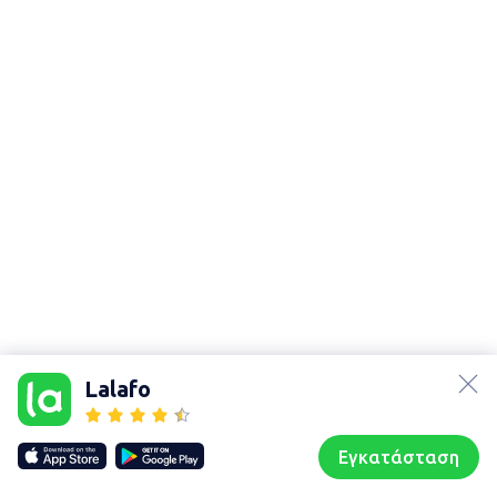
lalafo.az
Χάρτης
lalafo.kg
τοποθεσίας
Lalafo
lalafo.rs
Sitemap in
lalafo.pl
location: Ἀχαρναί
Εγκατάσταση
Our websites
Sitemap
Αρχική σελίδα
Αγαπημένα
Пωλούμαι
Συζητήσεις
Προφίλ