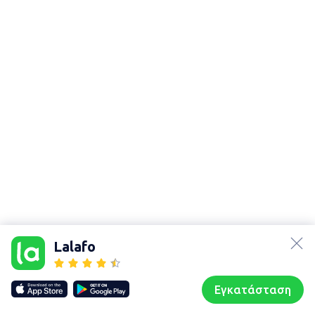
lalafo.az
Χάρτης
lalafo.kg
τοποθεσίας
Lalafo
lalafo.rs
Sitemap in
lalafo.pl
location: Ἀχαρναί
Εγκατάσταση
Our websites
Sitemap
Αρχική σελίδα
Αγαπημένα
Пωλούμαι
Συζητήσεις
Προφίλ