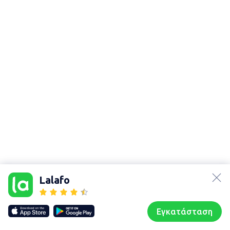
lalafo.az
Χάρτης
lalafo.kg
τοποθεσίας
Lalafo
lalafo.rs
Sitemap in
lalafo.pl
location: Αχαΐα
Εγκατάσταση
Our websites
Sitemap
Αρχική σελίδα
Αγαπημένα
Пωλούμαι
Συζητήσεις
Προφίλ