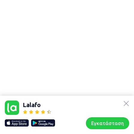
lalafo.az
Χάρτης
lalafo.kg
τοποθεσίας
Lalafo
lalafo.rs
Sitemap in
lalafo.pl
location: Αχαΐα
Εγκατάσταση
Our websites
Sitemap
Αρχική σελίδα
Αγαπημένα
Пωλούμαι
Συζητήσεις
Προφίλ