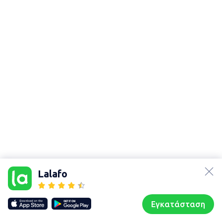
lalafo.az
Χάρτης
lalafo.kg
τοποθεσίας
Lalafo
lalafo.rs
Sitemap in
lalafo.pl
location: Ξάνθη
Εγκατάσταση
Our websites
Sitemap
Αρχική σελίδα
Αγαπημένα
Пωλούμαι
Συζητήσεις
Προφίλ