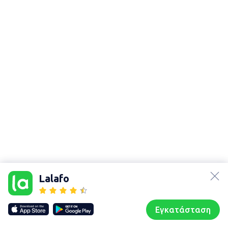
lalafo.az
Χάρτης
lalafo.kg
τοποθεσίας
Lalafo
lalafo.rs
Sitemap in
lalafo.pl
location: Σπάρτα
Εγκατάσταση
Our websites
Sitemap
Αρχική σελίδα
Αγαπημένα
Пωλούμαι
Συζητήσεις
Προφίλ