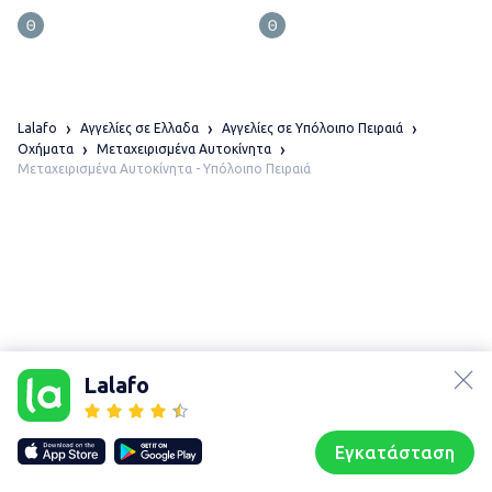
Lalafo
Αγγελίες σε Ελλαδα
Αγγελίες σε Υπόλοιπο Πειραιά
Οχήματα
Μεταχειρισμένα Αυτοκίνητα
Μεταχειρισμένα Αυτοκίνητα - Υπόλοιπο Πειραιά
lalafo.az
Χάρτης
τοποθεσίας
lalafo.kg
Lalafo
Sitemap in
lalafo.rs
location:
lalafo.pl
Υπόλοιπο Πειραιά
Εγκατάσταση
Our websites
Sitemap
Αρχική σελίδα
Αγαπημένα
Пωλούμαι
Συζητήσεις
Προφίλ