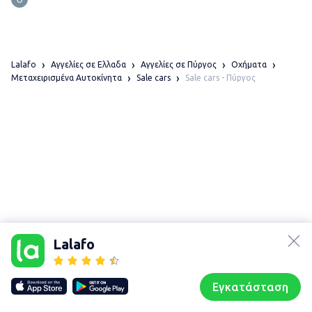
Lalafo
Αγγελίες σε Ελλαδα
Αγγελίες σε Πύργος
Οχήματα
Sale cars - Πύργος
Μεταχειρισμένα Αυτοκίνητα
Sale cars
lalafo.az
Χάρτης
lalafo.kg
τοποθεσίας
Lalafo
lalafo.rs
Sitemap in
lalafo.pl
location: Πύργος
Εγκατάσταση
Our websites
Sitemap
Αρχική σελίδα
Αγαπημένα
Пωλούμαι
Συζητήσεις
Προφίλ