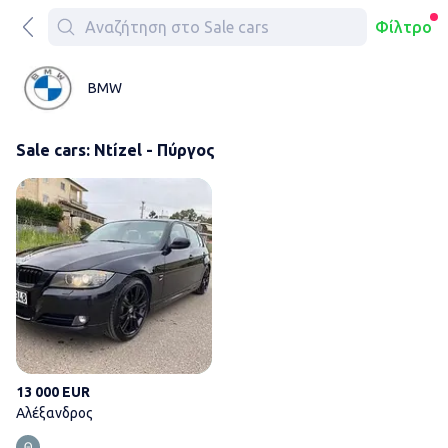
Φίλτρο
BMW
Sale cars: Ntízel - Πύργος
Αλέξανδρος
13 000 EUR
Αλέξανδρος