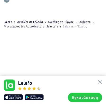
Lalafo
Αγγελίες σε Ελλαδα
Αγγελίες σε Πύργος
Οχήματα
Sale cars - Πύργος
Μεταχειρισμένα Αυτοκίνητα
Sale cars
lalafo.az
Χάρτης
lalafo.kg
τοποθεσίας
Lalafo
lalafo.rs
Sitemap in
lalafo.pl
location: Πύργος
Εγκατάσταση
Our websites
Sitemap
Αρχική σελίδα
Αγαπημένα
Пωλούμαι
Συζητήσεις
Προφίλ