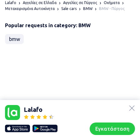
Lalafo
Αγγελίες σε Ελλαδα
Αγγελίες σε Πύργος
Οχήματα
BMW - Πύργος
Μεταχειρισμένα Αυτοκίνητα
Sale cars
BMW
Popular requests in category: BMW
bmw
lalafo.az
Χάρτης
lalafo.kg
τοποθεσίας
Lalafo
lalafo.rs
Sitemap in
lalafo.pl
location: Πύργος
Εγκατάσταση
Our websites
Sitemap
Αρχική σελίδα
Αγαπημένα
Пωλούμαι
Συζητήσεις
Προφίλ