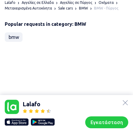
Lalafo
Αγγελίες σε Ελλαδα
Αγγελίες σε Πύργος
Οχήματα
BMW - Πύργος
Μεταχειρισμένα Αυτοκίνητα
Sale cars
BMW
Popular requests in category: BMW
bmw
lalafo.az
Χάρτης
lalafo.kg
τοποθεσίας
Lalafo
lalafo.rs
Sitemap in
lalafo.pl
location: Πύργος
Εγκατάσταση
Our websites
Sitemap
Αρχική σελίδα
Αγαπημένα
Пωλούμαι
Συζητήσεις
Προφίλ