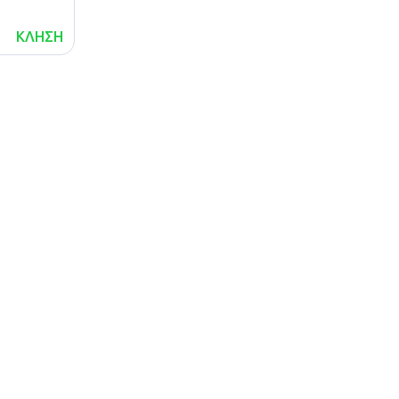
ΚΛΗΣΗ
lalafo.az
Χάρτης
lalafo.kg