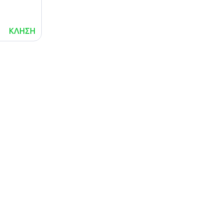
ΚΛΗΣΗ
lalafo.az
Χάρτης
lalafo.kg