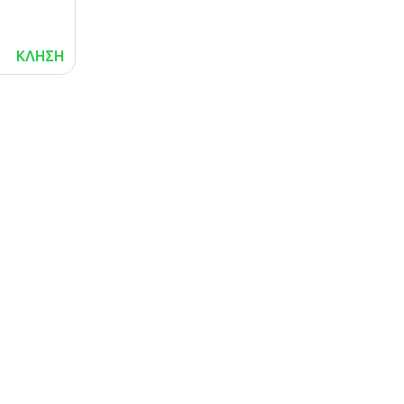
ΚΛΗΣΗ
lalafo.az
Χάρτης
lalafo.kg