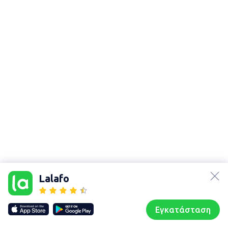
lalafo.az
Χάρτης
lalafo.kg
τοποθεσίας
Lalafo
lalafo.rs
Sitemap in
lalafo.pl
location: Πρέσπες
Εγκατάσταση
Our websites
Sitemap
Αρχική σελίδα
Αγαπημένα
Пωλούμαι
Συζητήσεις
Προφίλ