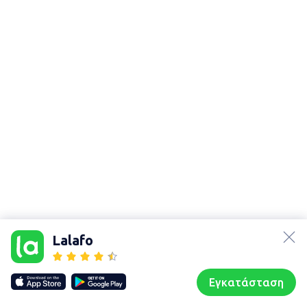
lalafo.az
Χάρτης
τοποθεσίας
lalafo.kg
Lalafo
Sitemap in
lalafo.rs
location:
lalafo.pl
Περιστέρι
Εγκατάσταση
Our websites
Sitemap
Αρχική σελίδα
Αγαπημένα
Пωλούμαι
Συζητήσεις
Προφίλ