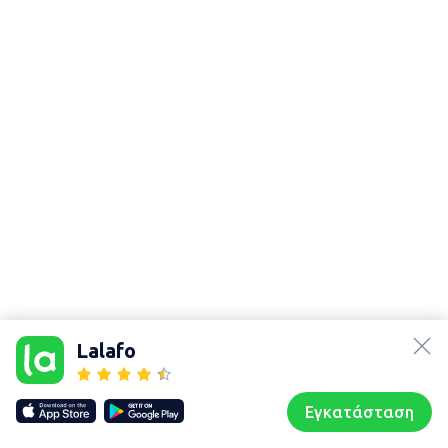
lalafo.az
Χάρτης
lalafo.kg
τοποθεσίας
Lalafo
lalafo.rs
Sitemap in
lalafo.pl
location: Οθωνοί
Εγκατάσταση
Our websites
Sitemap
Αρχική σελίδα
Αγαπημένα
Пωλούμαι
Συζητήσεις
Προφίλ