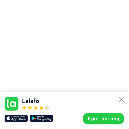
lalafo.az
Χάρτης
lalafo.kg
τοποθεσίας
Lalafo
lalafo.rs
Sitemap in
lalafo.pl
location: Οθωνοί
Εγκατάσταση
Our websites
Sitemap
Αρχική σελίδα
Αγαπημένα
Пωλούμαι
Συζητήσεις
Προφίλ