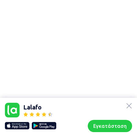
lalafo.az
Χάρτης
lalafo.kg
τοποθεσίας
Lalafo
lalafo.rs
Sitemap in
lalafo.pl
location: Οθωνοί
Εγκατάσταση
Our websites
Sitemap
Αρχική σελίδα
Αγαπημένα
Пωλούμαι
Συζητήσεις
Προφίλ