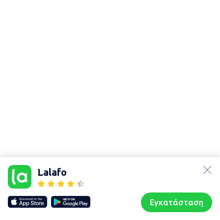
lalafo.az
Χάρτης
lalafo.kg
τοποθεσίας
Lalafo
lalafo.rs
Sitemap in
lalafo.pl
location: Λάρισα
Εγκατάσταση
Our websites
Sitemap
Αρχική σελίδα
Αγαπημένα
Пωλούμαι
Συζητήσεις
Προφίλ