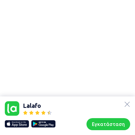
lalafo.az
Χάρτης
lalafo.kg
τοποθεσίας
Lalafo
lalafo.rs
Sitemap in
lalafo.pl
location: Λάρισα
Εγκατάσταση
Our websites
Sitemap
Αρχική σελίδα
Αγαπημένα
Пωλούμαι
Συζητήσεις
Προφίλ