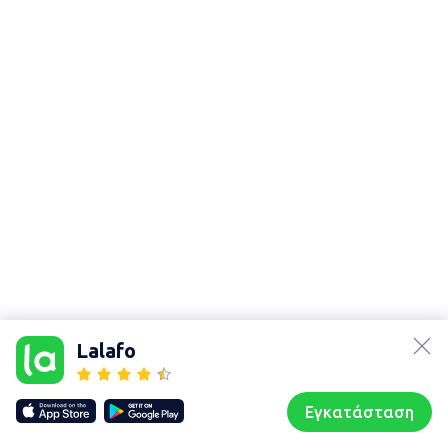
lalafo.az
Χάρτης
lalafo.kg
τοποθεσίας
Lalafo
lalafo.rs
Sitemap in
lalafo.pl
location: Λάρισα
Εγκατάσταση
Our websites
Sitemap
Αρχική σελίδα
Αγαπημένα
Пωλούμαι
Συζητήσεις
Προφίλ