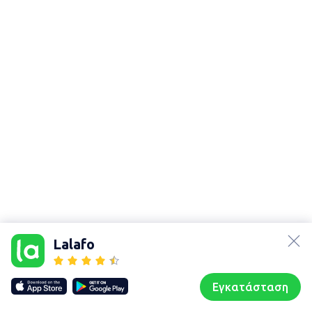
lalafo.az
Χάρτης
lalafo.kg
τοποθεσίας
Lalafo
lalafo.rs
Sitemap in
lalafo.pl
location: Λάρισα
Εγκατάσταση
Our websites
Sitemap
Αρχική σελίδα
Αγαπημένα
Пωλούμαι
Συζητήσεις
Προφίλ