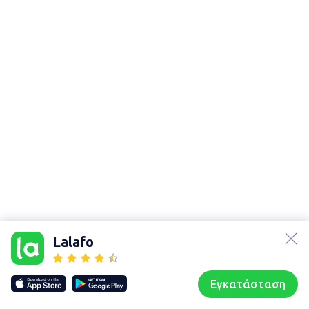
lalafo.az
Χάρτης
lalafo.kg
τοποθεσίας
Lalafo
lalafo.rs
Sitemap in
lalafo.pl
location: Λάρισα
Εγκατάσταση
Our websites
Sitemap
Αρχική σελίδα
Αγαπημένα
Пωλούμαι
Συζητήσεις
Προφίλ