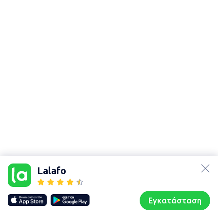
lalafo.az
Χάρτης
lalafo.kg
τοποθεσίας
Lalafo
lalafo.rs
Sitemap in
lalafo.pl
location: Κοζάνη
Εγκατάσταση
Our websites
Sitemap
Αρχική σελίδα
Αγαπημένα
Пωλούμαι
Συζητήσεις
Προφίλ