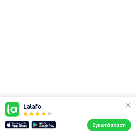
lalafo.az
Χάρτης
τοποθεσίας
lalafo.kg
Lalafo
Sitemap in
lalafo.rs
location:
lalafo.pl
Κατερίνη
Εγκατάσταση
Our websites
Sitemap
Αρχική σελίδα
Αγαπημένα
Пωλούμαι
Συζητήσεις
Προφίλ