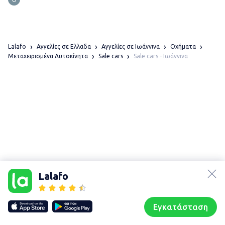
Lalafo
Αγγελίες σε Ελλαδα
Αγγελίες σε Ιωάννινα
Οχήματα
Sale cars - Ιωάννινα
Μεταχειρισμένα Αυτοκίνητα
Sale cars
lalafo.az
Χάρτης
lalafo.kg
τοποθεσίας
Lalafo
lalafo.rs
Sitemap in
lalafo.pl
location: Ιωάννινα
Εγκατάσταση
Our websites
Sitemap
Αρχική σελίδα
Αγαπημένα
Пωλούμαι
Συζητήσεις
Προφίλ